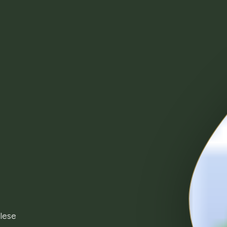
Măsline
Lactate
casă
Măsline Kalamata
Feta
Măsline Verzi
Iaurt Grecesc
spre noi
lese
Măsline Amfissa
Cașcaval