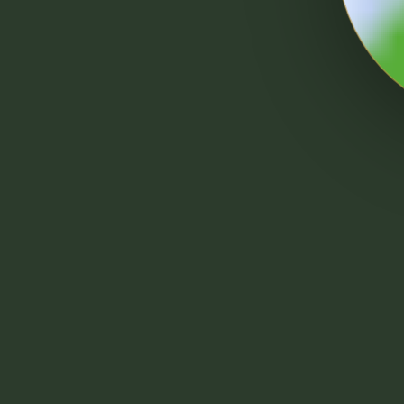
Olivaholic
Specialități La
talog
Uleiuri
Specialități
ontact
Ulei de măsline extravirgin
Ulei de turte