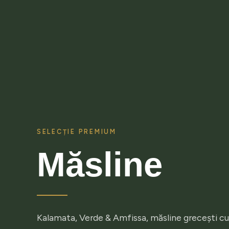
SELECȚIE PREMIUM
Măsline
A
De
Kalamata, Verde & Amfissa, măsline grecești cu