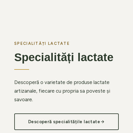
Uleiuri
Specialități
Ulei de măsline extravirgin
Ulei de turte
SPECIALITĂȚI LACTATE
Specialități lactate
Descoperă o varietate de produse lactate
artizanale, fiecare cu propria sa poveste și
savoare.
Descoperă specialitățile lactate