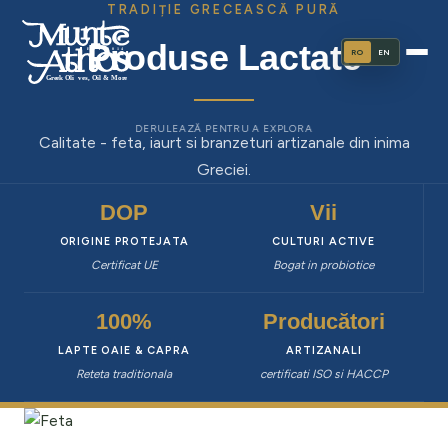
TRADIȚIE GRECEASCĂ PURĂ
Produse Lactate
RO
EN
DERULEAZĂ PENTRU A EXPLORA
Calitate - feta, iaurt si branzeturi artizanale din inima
Greciei.
DOP
Vii
ORIGINE PROTEJATA
CULTURI ACTIVE
Certificat UE
Bogat in probiotice
100%
Producători
LAPTE OAIE & CAPRA
ARTIZANALI
Reteta traditionala
certificati ISO si HACCP