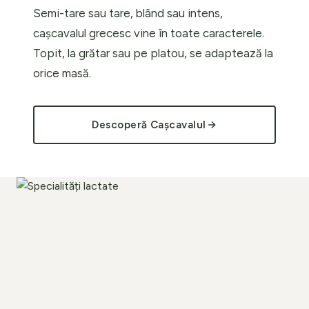
Semi-tare sau tare, blând sau intens,
cașcavalul grecesc vine în toate caracterele.
Topit, la grătar sau pe platou, se adaptează la
orice masă.
Acasă
Despre noi
Descoperă Cașcavalul
Catalog
Contact
Măsline
Lactate
Măsline Kalamata
Feta
Măsline Verzi
Iaurt Grecesc
Măsline Amfissa
Cașcaval
Olivaholic
Specialități Lactate