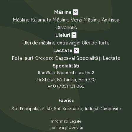
Măsline
Măsline Kalamata
Măsline Verzi
Măsline Amfissa
Olivaholic
Uleiuri
Ulei de măsline extravirgin
Ulei de turte
Lactate
Feta
Iaurt Grecesc
Cașcaval
Specialități Lactate
Specialități
România, București, sector 2
36 Strada Făntânica, Hala F20
+40 (785) 131 060
Fabrica
Str. Principala, nr. 50, Sat Brezoaele, Județul Dâmbovița
Informații Legale
Termeni și Condiții